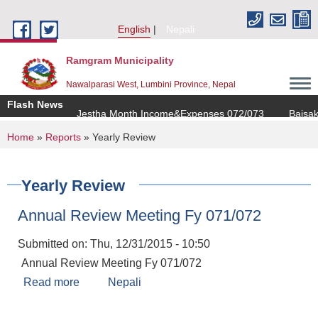
Skip to main content
English
Nepali
Ramgram Municipality
Nawalparasi West, Lumbini Province, Nepal
Flash News
Jestha Month Income&Expenses 072/073
Baisakh
You are here
Home
»
Reports
» Yearly Review
Yearly Review
Annual Review Meeting Fy 071/072
Submitted on:
Thu, 12/31/2015 - 10:50
Annual Review Meeting Fy 071/072
Read more
about Annual Review Meeting Fy 071/072
Nepali