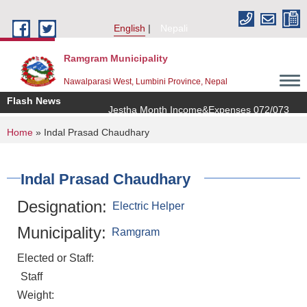
Skip to main content
English
Nepali
Ramgram Municipality
Nawalparasi West, Lumbini Province, Nepal
Flash News
Jestha Month Income&Expenses 072/073
You are here
Home
» Indal Prasad Chaudhary
Indal Prasad Chaudhary
Designation:
Electric Helper
Municipality:
Ramgram
Elected or Staff:
Staff
Weight: