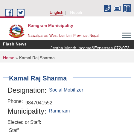
Skip to main content
English
Nepali
Ramgram Municipality
Nawalparasi West, Lumbini Province, Nepal
Flash News
Jestha Month Income&Expenses 072/073
You are here
Home
» Kamal Raj Sharma
Kamal Raj Sharma
Designation:
Social Mobilizer
Phone:
9847041552
Municipality:
Ramgram
Elected or Staff:
Staff