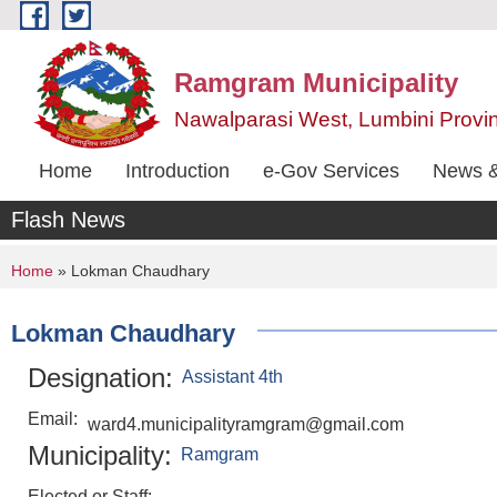
Skip to main content
Ramgram Municipality
Nawalparasi West, Lumbini Provi
Home
Introduction
e-Gov Services
News &
Flash News
You are here
Home
» Lokman Chaudhary
Lokman Chaudhary
Designation:
Assistant 4th
Email:
ward4.municipalityramgram@gmail.com
Municipality:
Ramgram
Elected or Staff: