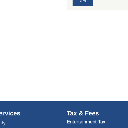
अन्य
ervices
Tax & Fees
Entertainment Tax
ity