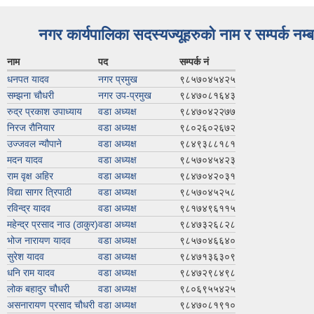
नगर कार्यपालिका सदस्यज्यूहरुको नाम र सम्पर्क नम्
नाम
पद
सम्पर्क नं
धनपत यादव
नगर प्रमुख
९८५७०४५४२५
सम्झना चौधरी
नगर उप-प्रमुख
९८४७०८१६४३
रुद्र प्रकाश उपाध्याय
वडा अध्यक्ष
९८४७०४२२७७
निरज रौनियार
वडा अध्यक्ष
९८०२६०२६७२
उज्जवल न्यौपाने
वडा अध्यक्ष
९८४९३८८१८१
मदन यादव
वडा अध्यक्ष
९८५७०४५४२३
राम वृक्ष अहिर
वडा अध्यक्ष
९८४७०४२०३१
विद्या सागर त्रिपाठी
वडा अध्यक्ष
९८५७०४५२५८
रविन्द्र यादव
वडा अध्यक्ष
९८१७४९६११५
महेन्द्र प्रसाद नाउ (ठाकुर)
वडा अध्यक्ष
९८४७३२६८२८
भोज नारायण यादव
वडा अध्यक्ष
९८५७०४६६४०
सुरेश यादव
वडा अध्यक्ष
९८४७१३६३०९
धनि राम यादव
वडा अध्यक्ष
९८४७२९८४९८
लोक बहादुर चौधरी
वडा अध्यक्ष
९८०६९५५४२५
असनारायण प्रसाद चौधरी
वडा अध्यक्ष
९८४७०८१९१०