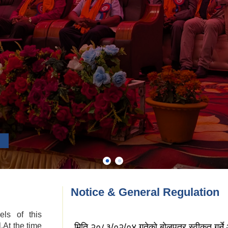
Notice & General Regulation
els of this
.At the time
मिति २०८३/०२/०४ गतेको बोलपत्र स्वीकृत गर्