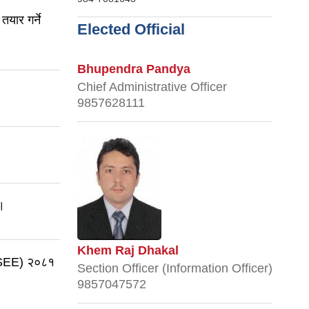
तयार गर्ने
Elected Official
Bhupendra Pandya
Chief Administrative Officer
9857628111
 ।
Khem Raj Dhakal
ा (SEE) २०८१
Section Officer (Information Officer)
9857047572