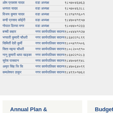
ओम प्रकाश यादव
वडा अध्यक्ष
९८५७०४६७६३
धनपत यादव
वडा अध्यक्ष
९८५७०४६२८८
विजय कुमार यादव
वडा अध्यक्ष
९८२१४११६०१
कन्है प्रसाद कोईरी
वडा अध्यक्ष
९८४७०४१९५७
गोपाल डिस्वा मगर
वडा अध्यक्ष
९८०७४०१२३३
बच्ची कहार
नगर कार्यपालिका सदस्य
९८०४४४११२७
भगवती कुमारी चौधरी
नगर कार्यपालिका सदस्य
९८६७२२१८९९
सिमिर्ती देवी कुर्मी
नगर कार्यपालिका सदस्य
९८०५४११५०६
सिता मइया चौधरी
नगर कार्यपालिका सदस्य
९८०८२०५९१०
नानु कुमारी थापा खड्का
नगर कार्यपालिका सदस्य
९८६७२२१२८३
सुरेश पासवान
नगर कार्यपालिका सदस्य
९८४७०७९९४८
अमृत सिंह जि सि
नगर कार्यपालिका सदस्य
९८४७०६४०९९
कमलेश्वर ठाकुर
नगर कार्यपालिका सदस्य
९८४९९०१७६२
Annual Plan &
Budget