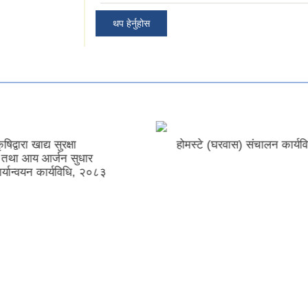
थप हेर्नुहोस
रवास) संचालन कार्यविधि,२०८२
आ.व.२०८३/०८४ को आन्तरि
ठेक्का बन्दोबस्त सम्बन्धी सूचना 