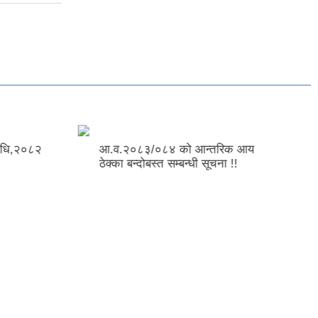
क आय
भुक्तानी कारोबारको सिफारिस पत्र
!!