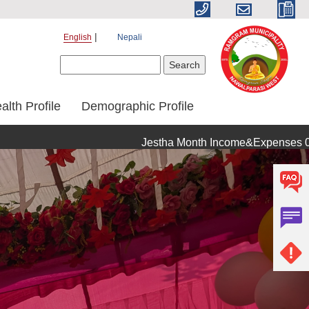
English
Nepali
Search form
Search
alth Profile
Demographic Profile
Jestha Month Income&Expenses 072/073