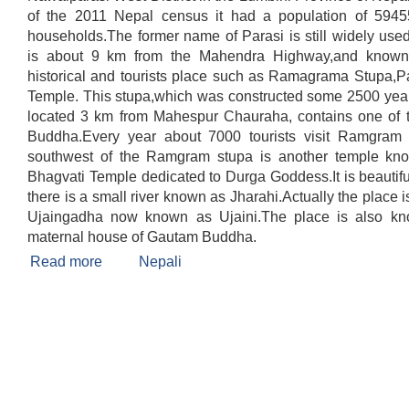
of the 2011 Nepal census it had a population of 594
households.The former name of Parasi is still widely us
is about 9 km from the Mahendra Highway,and known 
historical and tourists place such as Ramagrama Stupa,Pa
Temple. This stupa,which was constructed some 2500 ye
located 3 km from Mahespur Chauraha, contains one of th
Buddha.Every year about 7000 tourists visit Ramgram
southwest of the Ramgram stupa is another temple kn
Bhagvati Temple dedicated to Durga Goddess.It is beautif
there is a small river known as Jharahi.Actually the place is
Ujaingadha now known as Ujaini.The place is also k
maternal house of Gautam Buddha.
Read more
about Brief Introduction of Ramgram Municipali
Nepali