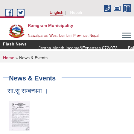
Skip to main content
English
Nepali
Ramgram Municipality
Nawalparasi West, Lumbini Province, Nepal
Flash News
Jestha Month Income&Expenses 072/073
Bais
You are here
Home
» News & Events
News & Events
सा.सु सम्बन्धमा ।