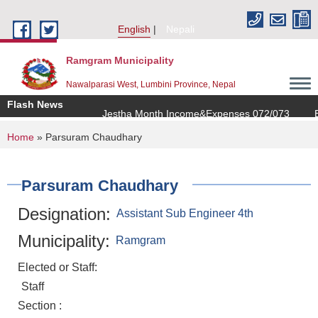
Skip to main content
English
Nepali
Ramgram Municipality
Nawalparasi West, Lumbini Province, Nepal
Flash News
Jestha Month Income&Expenses 072/073
Ba
You are here
Home
» Parsuram Chaudhary
Parsuram Chaudhary
Designation:
Assistant Sub Engineer 4th
Municipality:
Ramgram
Elected or Staff:
Staff
Section :