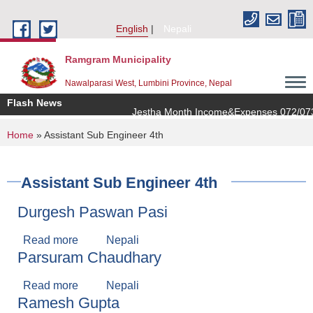
Skip to main content
English
Nepali
Ramgram Municipality
Nawalparasi West, Lumbini Province, Nepal
Flash News
Jestha Month Income&Expenses 072/073
You are here
Home
» Assistant Sub Engineer 4th
Assistant Sub Engineer 4th
Durgesh Paswan Pasi
Read more
about Durgesh Paswan Pasi
Nepali
Parsuram Chaudhary
Read more
about Parsuram Chaudhary
Nepali
Ramesh Gupta