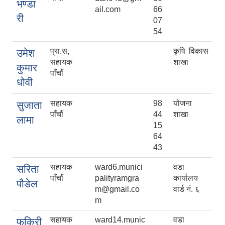
भण्डा
ail.com
66
री
07
54
प्रा‍.स,
कृषि विकास
उमेश
सहायक
शाखा
कुमार
पाँचौं
धोवी
सहायक
98
योजना
सुजाता
पाँचौं
44
शाखा
लामा
15
64
43
सहायक
ward6.munici
वडा
सरिता
पाँचौं
palityramgra
कार्यालय
पौडेल
m@gmail.co
वार्ड नं. ६
m
सहायक
ward14.munic
वडा
फकिरी