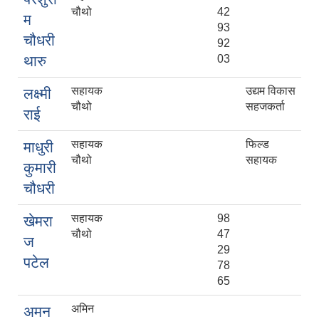
चौथो
42
म
93
चौधरी
92
थारु
03
सहायक
उद्यम विकास
लक्ष्मी
चौथो
सहजकर्ता
राई
सहायक
फिल्ड
माधुरी
चौथो
सहायक
कुमारी
चौधरी
सहायक
98
खेमरा
चौथो
47
ज
29
पटेल
78
65
अमिन
अमन