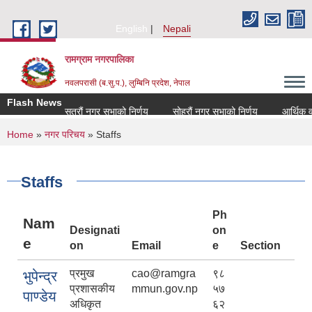
Skip to main content
English
Nepali
रामग्राम नगरपालिका
नवलपरासी (ब.सु.प.), लुम्बिनि प्रदेश, नेपाल
Flash News
सत्रौं नगर सभाको निर्णय
सोह्रौं नगर सभाको निर्णय
आर्थिक वर्ष
You are here
Home
»
नगर परिचय
» Staffs
Staffs
Ph
Nam
Designati
on
e
on
Email
e
Section
प्रमुख
cao@ramgra
९८
भुपेन्द्र
प्रशासकीय
mmun.gov.np
५७
पाण्डेय
अधिकृत
६२