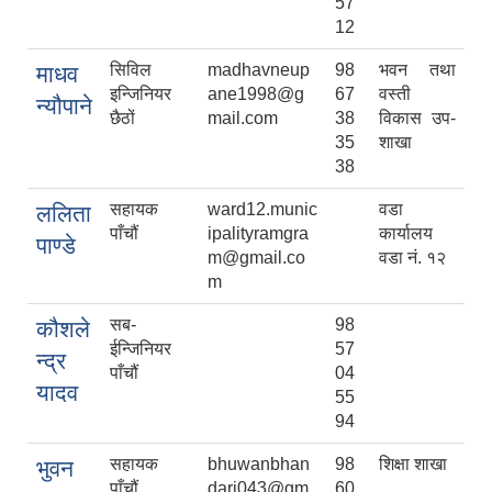
57
12
सिविल
madhavneup
98
भवन तथा
माधव
इन्जिनियर
ane1998@g
67
वस्ती
न्यौपाने
छैठों
mail.com
38
विकास उप-
35
शाखा
38
सहायक
ward12.munic
वडा
ललिता
पाँचौं
ipalityramgra
कार्यालय
पाण्डे
m@gmail.co
वडा नं. १२
m
सब-
98
कौशले
ईन्जिनियर
57
न्द्र
पाँचौं
04
यादव
55
94
सहायक
bhuwanbhan
98
शिक्षा शाखा
भुवन
पाँचौं
dari043@gm
60