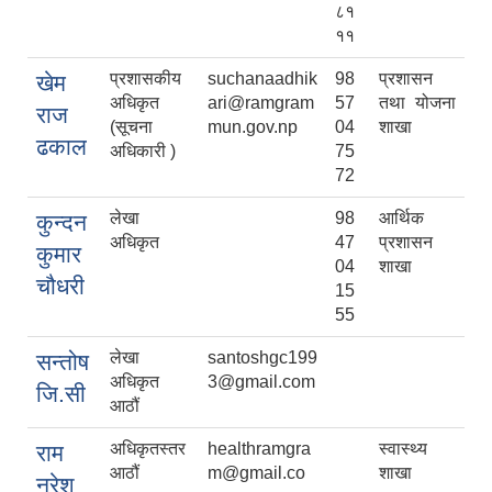
८१
११
प्रशासकीय
suchanaadhik
98
प्रशासन
खेम
अधिकृत
ari@ramgram
57
तथा योजना
राज
(सूचना
mun.gov.np
04
शाखा
ढकाल
अधिकारी )
75
72
लेखा
98
आर्थिक
कुन्दन
अधिकृत
47
प्रशासन
कुमार
04
शाखा
चौधरी
15
55
लेखा
santoshgc199
सन्तोष
अधिकृत
3@gmail.com
जि.सी
आठौं
अधिकृतस्तर
healthramgra
स्वास्थ्य
राम
आठौं
m@gmail.co
शाखा
नरेश