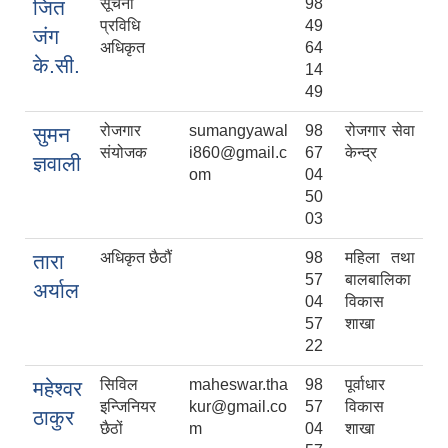
सूचना
98
जित
प्रविधि
49
जंग
अधिकृत
64
के.सी.
14
49
रोजगार
sumangyawal
98
रोजगार सेवा
सुमन
संयोजक
i860@gmail.c
67
केन्द्र
ज्ञवाली
om
04
50
03
अधिकृत छैठौं
98
महिला तथा
तारा
57
बालबालिका
अर्याल
04
विकास
57
शाखा
22
सिविल
maheswar.tha
98
पूर्वाधार
महेश्वर
इन्जिनियर
kur@gmail.co
57
विकास
ठाकुर
छैठों
m
04
शाखा