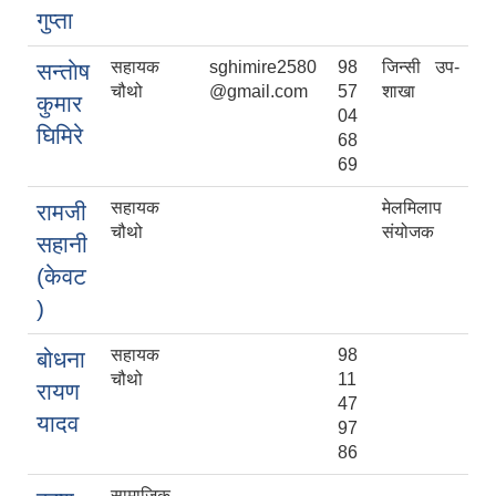
गुप्ता
सहायक
sghimire2580
98
जिन्सी उप-
सन्ताेष
चौथो
@gmail.com
57
शाखा
कुमार
04
घिमिरे
68
69
सहायक
मेलमिलाप
रामजी
चौथो
संयोजक
सहानी
(केवट
)
सहायक
98
बोधना
चौथो
11
रायण
47
यादव
97
86
सामाजिक