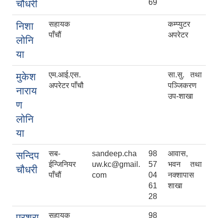
चौधरी
69
सहायक
कम्प्युटर
निशा
पाँचौं
अपरेटर
लोनि
या
एम.आई.एस.
सा.सु. तथा
मुकेश
अपरेटर पाँचौ
पञ्जिकरण
नाराय
उप-शाखा
ण
लोनि
या
सब-
sandeep.cha
98
आवास,
सन्दिप
ईन्जिनियर
uw.kc@gmail.
57
भवन तथा
चौधरी
पाँचौं
com
04
नक्शापास
61
शाखा
28
सहायक
98
परशुरा