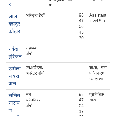
र
m
अधिकृत छैठौं
98
Assistant
लाल
47
level 5th
बहादुर
06
कोहार
43
30
सहायक
नर्वदा
पाँचौं
हरिजन
एम.आई.एस.
सा.सु. तथा
उर्मिला
अपरेटर पाँचौ
पञ्जिकरण
जयस
उप-शाखा
वाल
सब-
98
प्राविधिक
ललित
ईन्जिनियर
47
साखा
नाराय
पाँचौं
04
ण
17