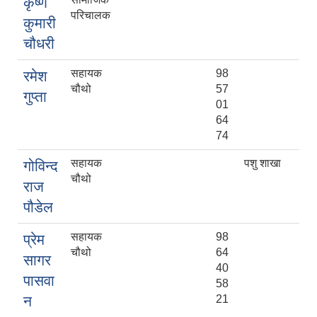
कृष्ण
परिचालक
कुमारी
चौधरी
सहायक
98
रमेश
चौथो
57
गुप्ता
01
64
74
सहायक
पशु शाखा
गोविन्द
चौथो
राज
पौडेल
सहायक
98
प्रेम
चौथो
64
सागर
40
पासवा
58
न
21