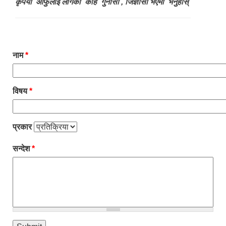
कृपया आफुलाई लागेको केहि गुनासो , जिज्ञासा भएमा भर्नुहोस्
नाम
*
विषय
*
प्रकार
सन्देश
*