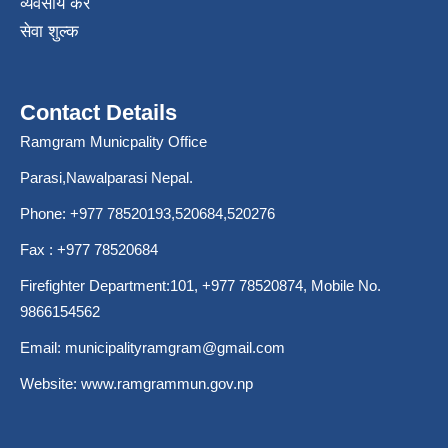
व्यवसाय कर
सेवा शुल्क
Contact Details
Ramgram Municpality Office
Parasi,Nawalparasi Nepal.
Phone:
+977 78520193
,520684,520276
Fax : +977 78520684
Firefighter Department:101,
+977 78520874
, Mobile No.
9866154562
Email:
municipalityramgram@gmail.com
Website:
www.ramgrammun.gov.np