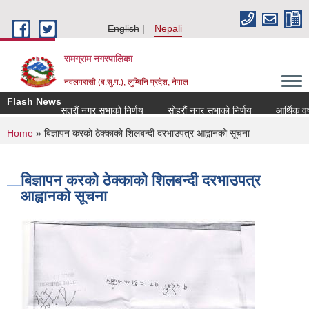
Skip to main content
English
Nepali
रामग्राम नगरपालिका
नवलपरासी (ब.सु.प.), लुम्बिनि प्रदेश, नेपाल
Flash News
सत्रौं नगर सभाको निर्णय
सोह्रौं नगर सभाको निर्णय
आर्थिक वर्ष
You are here
Home
» बिज्ञापन करको ठेक्काको शिलबन्दी दरभाउपत्र आह्वानको सूचना
बिज्ञापन करको ठेक्काको शिलबन्दी दरभाउपत्र
आह्वानको सूचना