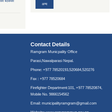
ाको बैठकको
अन्य
Contact Details
Ramgram Municpality Office
Parasi,Nawalparasi Nepal.
Phone:
+977 78520193
,520684,520276
Fax : +977 78520684
Firefighter Department:101,
+977 78520874
,
Mobile No. 9866154562
Email:
municipalityramgram@gmail.com