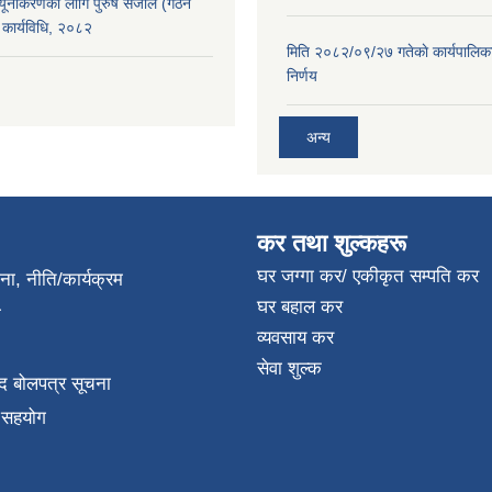
न्यूनीकरणका लागि पुरुष संजाल (गठन
कार्यविधि, २०८२
मिति २०८२/०९/२७ गतेकाे कार्यपालिक
निर्णय
अन्य
कर तथा शुल्कहरू
घर जग्गा कर/ एकीकृत सम्पति कर
जना, नीति/कार्यक्रम
घर बहाल कर
ा
व्यवसाय कर
सेवा शुल्क
द बोलपत्र सूचना
क सहयोग