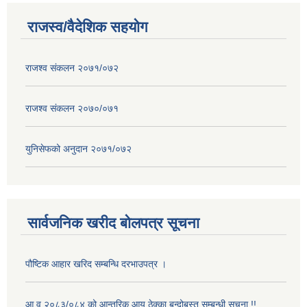
राजस्व/वैदेशिक सहयोग
राजश्व संकलन २०७१/०७२
राजश्व संकलन २०७०/०७१
युनिसेफको अनुदान २०७१/०७२
सार्वजनिक खरीद बोलपत्र सूचना
पौष्टिक आहार खरिद सम्बन्धि दरभाउपत्र ।
आ.व.२०८३/०८४ को आन्तरिक आय ठेक्का बन्दोबस्त सम्बन्धी सूचना !!