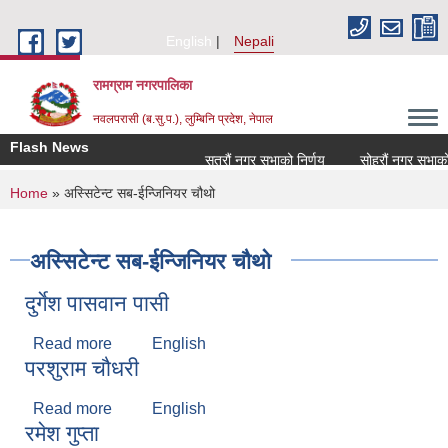
Skip to main content
English
Nepali
रामग्राम नगरपालिका
नवलपरासी (ब.सु.प.), लुम्बिनि प्रदेश, नेपाल
Flash News
सत्रौं नगर सभाको निर्णय
सोह्रौं नगर सभाको नि
You are here
Home
» अस्सिटेन्ट सब-ईन्जिनियर चौथो
अस्सिटेन्ट सब-ईन्जिनियर चौथो
दुर्गेश पासवान पासी
Read more
about दुर्गेश पासवान पासी
English
परशुराम चौधरी
Read more
about परशुराम चौधरी
English
रमेश गुप्ता