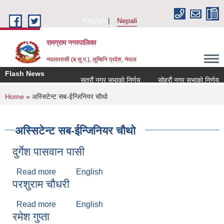
Skip to main content
English
Nepali
रामग्राम नगरपालिका
नवलपरासी (ब.सु.प.), लुम्बिनि प्रदेश, नेपाल
Flash News
सत्रौं नगर सभाको निर्णय
सोह्रौं नगर सभाको निर्णय
You are here
Home
» अस्सिटेन्ट सब-ईन्जिनियर चौथो
अस्सिटेन्ट सब-ईन्जिनियर चौथो
दुर्गेश पासवान पासी
Read more
about दुर्गेश पासवान पासी
English
परशुराम चौधरी
Read more
about परशुराम चौधरी
English
रमेश गुप्ता